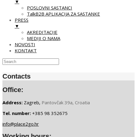
▼
POSLOVNI SASTANCI
TalkB2B APLIKACIJA ZA SASTANKE
PRESS
▼
AKREDITACIJE
MEDIJI O NAMA
NOVOSTI
KONTAKT
Skip
to
Contacts
content
Office:
Address:
Zagreb,
Pantovčak 39a, Croatia
Tel. number:
+385 98 352675
info@place2go.hr
Working hours: