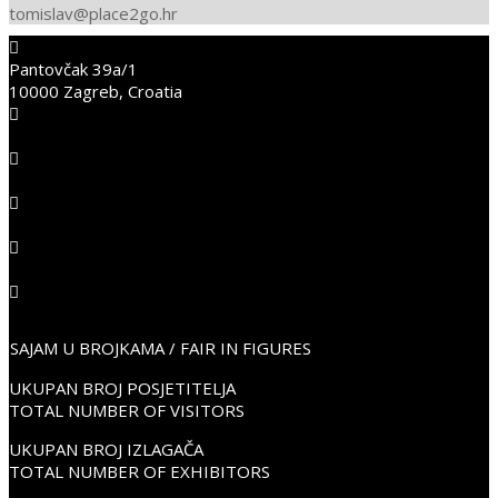
tomislav@place2go.hr
2025-
Pantovčak 39a/1
05-
10000 Zagreb, Croatia
03
+38598352675
info@place2go.hr
PLACE2GO LinkedIn
PLACE2GO Facebook
PLACE2GO Instagram
SAJAM U BROJKAMA / FAIR IN FIGURES
UKUPAN BROJ POSJETITELJA
TOTAL NUMBER OF VISITORS
UKUPAN BROJ IZLAGAČA
TOTAL NUMBER OF EXHIBITORS