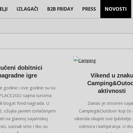
ELJI
IZLAGAČI
B2B FRIDAY
PRESS
NOVOSTI
Primary
Navigation
Menu
vučeni dobitnici
nagradne igre
Vikend u znak
Camping&Outo
e godine i ove godine su su
aktivnosti
i PLACE2GO sajma turizma
2026-
li bogat fond nagrada. U
Danas je otvoren saj
03-
2. ožujka javnim izvlačenjem
Camping&Outdoor koji će
21
ati na glavnoj sajamskoj
vikenda okupiti sve ljubitelje
ici, saznali smo i tko su
odmora i kampiranja. U dv