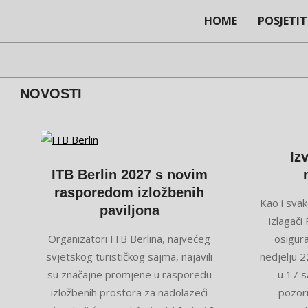
Skip
HOME
POSJETIT
to
content
NOVOSTI
Iz
ITB Berlin 2027 s novim
rasporedom izložbenih
2026-
Kao i svak
paviljona
03-
izlagač
2026-
24
Organizatori ITB Berlina, najvećeg
osigura
07-
svjetskog turističkog sajma, najavili
nedjelju 2
22
su značajne promjene u rasporedu
u 17 s
izložbenih prostora za nadolazeći
pozorn