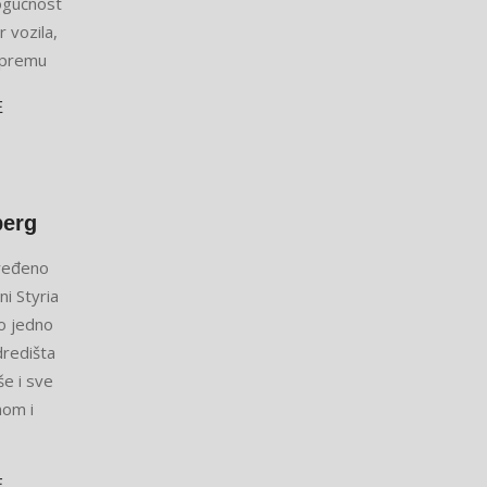
mogućnost
 vozila,
 opremu
E
berg
uređeno
ni Styria
lo jedno
dredišta
še i sve
nom i
E