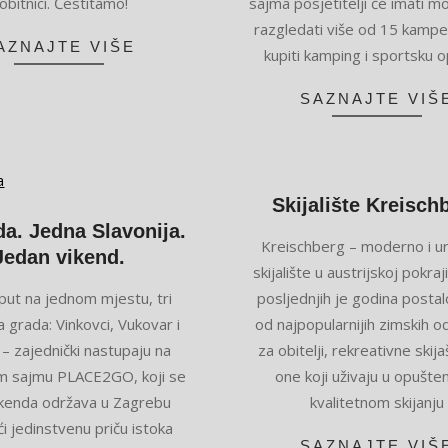
obitnici. Čestitamo!
sajma posjetitelji će imati 
razgledati više od 15 kamper
AZNAJTE VIŠE
kupiti kamping i sportsku
SAZNAJTE VIŠ
Skijalište Kreisch
da. Jedna Slavonija.
2026-
Kreischberg – moderno i 
Jedan vikend.
03-
skijalište u austrijskoj pokraji
15
 put na jednom mjestu, tri
posljednjih je godina posta
 grada: Vinkovci, Vukovar i
od najpopularnijih zimskih o
– zajednički nastupaju na
za obitelji, rekreativne skija
om sajmu PLACE2GO, koji se
one koji uživaju u opušte
kenda održava u Zagrebu
kvalitetnom skijanju
 jedinstvenu priču istoka
SAZNAJTE VIŠ