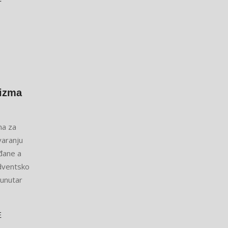
rizma
ana za
varanju
ađane a
dventsko
 unutar
E