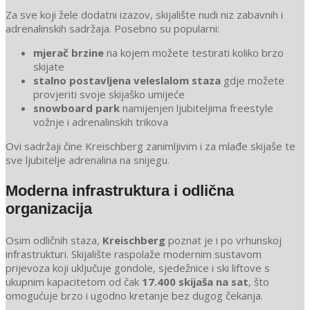
Za sve koji žele dodatni izazov, skijalište nudi niz zabavnih i
adrenalinskih sadržaja. Posebno su popularni:
mjerač brzine
na kojem možete testirati koliko brzo
skijate
stalno postavljena veleslalom staza
gdje možete
provjeriti svoje skijaško umijeće
snowboard park
namijenjen ljubiteljima freestyle
vožnje i adrenalinskih trikova
Ovi sadržaji čine Kreischberg zanimljivim i za mlađe skijaše te
sve ljubitelje adrenalina na snijegu.
Moderna infrastruktura i odlična
organizacija
Osim odličnih staza,
Kreischberg
poznat je i po vrhunskoj
infrastrukturi. Skijalište raspolaže modernim sustavom
prijevoza koji uključuje gondole, sjedežnice i ski liftove s
ukupnim kapacitetom od čak
17.400 skijaša na sat
, što
omogućuje brzo i ugodno kretanje bez dugog čekanja.