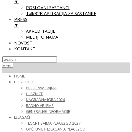
▼
POSLOVNI SASTANCI
TalkB2B APLIKACIJA ZA SASTANKE
PRESS
▼
AKREDITACIJE
MEDIJI O NAMA
NOVOSTI
KONTAKT
Skip
Primary
Menu
to
Navigation
HOME
content
Menu
POSJETITELJI
PROGRAM SAJMA
ULAZNICE
NAGRADNA IGRA 2026
RADNO VRIJEME
GENERALNE INFORMACIJE
IZLAGAČI
TLOCRT SAJMA PLACE2GO 2027
OPĆI UVJETI IZLAGANJA PLACE2GO