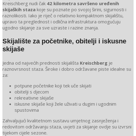
Kreischberg nudi čak
42 kilometra savršeno uređenih
skijaških staza
koje su poznate po svojoj širini, sigurnosti i
raznolikosti. Iako je riječ o relativno kompaktnom skijalištu,
upravo ta preglednost i odlična infrastruktura omogućuju
ugodno skijanje za sve uzraste i razine znanja.
Skijalište za početnike, obitelji i iskusne
skijaše
Jedna od najvećih prednosti skijališta
Kreischberg
je
raznovrsnost staza. Široke i dobro održavane piste idealne su
za:
potpune početnike koji tek uče skijati
obitelji s djecom
rekreativne skijaše
iskusne skijaše koji žele uživati u dugim i ugodnim
spustovima
Zahvaljujući kvalitetnom sustavu umjetnog zasnježenja i
redovitom održavanju staza, uvjeti za skijanje ovdje su izvrsni
tijekom cijele sezone.