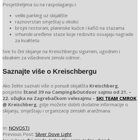
Posjetiteljima su na raspolaganju i:
veliki parking uz skijalište
raznovrstan smještaj u okolici
brojni restorani, planinske kućice i kafići na stazama
vrhunski uređene staze koje redovito osvajaju nagrade
za kvalitetu
Sve to čini skijanje na Kreischbergu sigurnim, ugodnim i
idealnim za višednevni zimski odmor.
Saznajte više o Kreischbergu
Ako želite saznati više o ponudi skijališta
Kreischberg
,
posjetite
štand 39 na Camping&Outdoor sajmu od 21. –
22. ožujka na Zagrebačkom velesajmu –
SKI TEAM CMROK
@ Kreischberg
, gdje možete dobiti dodatne informacije o
skijanju, smještaju i organizaciji zimskih aranžmana.
2026-
In:
NOVOSTI
03-
Previous Post:
Silver Dove Light