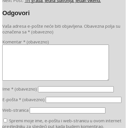
15
Next Post:
Tri grada. Jedna Slavonija. Jedan vikend.
Odgovori
Vaša adresa e-pošte neće biti objavljena.
Obavezna polja su
označena sa
* (obavezno)
Komentar
* (obavezno)
Ime
* (obavezno)
E-pošta
* (obavezno)
Web-stranica
Spremi moje ime, e-poštu i web-stranicu u ovom internet
pregledniku za sljedeći put kada budem komentirao.