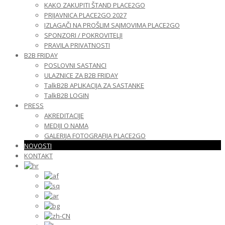
KAKO ZAKUPITI ŠTAND PLACE2GO
PRIJAVNICA PLACE2GO 2027
IZLAGAČI NA PROŠLIM SAJMOVIMA PLACE2GO
SPONZORI / POKROVITELJI
PRAVILA PRIVATNOSTI
B2B FRIDAY
POSLOVNI SASTANCI
ULAZNICE ZA B2B FRIDAY
TalkB2B APLIKACIJA ZA SASTANKE
TalkB2B LOGIN
PRESS
AKREDITACIJE
MEDIJI O NAMA
GALERIJA FOTOGRAFIJA PLACE2GO
NOVOSTI
KONTAKT