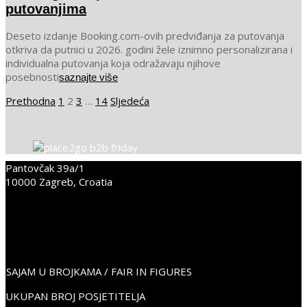
putovanjima
2025-
Deseto izdanje Booking.com-ovih predviđanja za putovanja
10-
otkriva da putnici u 2026. godini žele iznimno personalizirana i
15
individualna putovanja koja odražavaju njihove
posebnosti
saznajte više
Brojevi
Prethodna
1
2
3
…
14
Sljedeća
stranica
objava
Pantovčak 39a/1
10000 Zagreb, Croatia
+38598352675
info@place2go.hr
PLACE2GO LinkedIn
PLACE2GO Facebook
PLACE2GO Instagram
SAJAM U BROJKAMA / FAIR IN FIGURES
UKUPAN BROJ POSJETITELJA