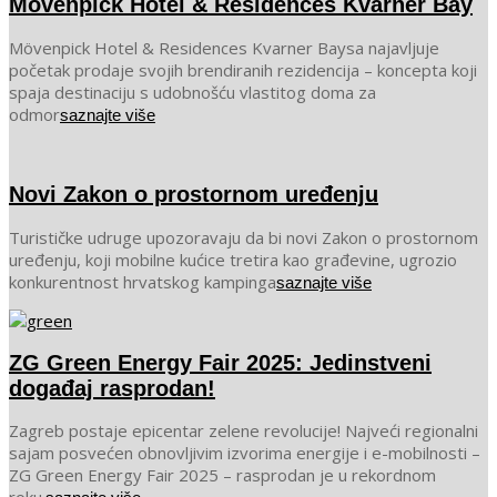
Mövenpick Hotel & Residences Kvarner Bay
2025-
Mövenpick Hotel & Residences Kvarner Baysa najavljuje
10-
početak prodaje svojih brendiranih rezidencija – koncepta koji
29
spaja destinaciju s udobnošću vlastitog doma za
odmor
saznajte više
Novi Zakon o prostornom uređenju
2025-
Turističke udruge upozoravaju da bi novi Zakon o prostornom
10-
uređenju, koji mobilne kućice tretira kao građevine, ugrozio
28
konkurentnost hrvatskog kampinga
saznajte više
ZG Green Energy Fair 2025: Jedinstveni
događaj rasprodan!
2025-
Zagreb postaje epicentar zelene revolucije! Najveći regionalni
10-
sajam posvećen obnovljivim izvorima energije i e-mobilnosti –
21
ZG Green Energy Fair 2025 – rasprodan je u rekordnom