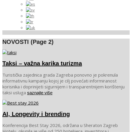
NOVOSTI
(Page 2)
Taksi – važna karika turizma
2026-
Turistička zajednica grada Zagreba ponovno je pokrenula
03-
informativnu kampanju kojoj je cilj povećati informiranost
06
korisnika i doprinijeti sigurnijem i transparentnijem korištenju
taksi usluga
saznajte više
AI, Longevity i brending
2026-
Konferencija Best Stay 2026, održana u Sheraton Zagreb
02-
Hotelu, okupila je više od 250 hotelijera, investitora i