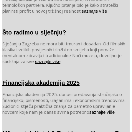
18
tehnoloških partnera. Ključno pitanje bilo je kako strateški
planirati profit u novoj tržišnoj realnosti
saznajte više
Što radimo u siječnju?
2026-
Siječanj u Zagrebu ne mora biti tmuran i dosadan. Od filmskih
01-
klasika i velikih povijesnih izložbi do smijeha koji pomaže
12
mentalnom zdravlju i tradicionalne Noći muzeja, dovoljno je
sadržaja za sve
saznajte više
Financijska akademija 2025
2025-
Financijska akademija 2025. donosi predavanja stručnjaka o
12-
financijskoj pismenosti, ulaganjima i ekonomskim trendovima.
02
Sudionici stječu praktična znanja za pametno upravljanje
novcem koje nam je danas svima potrebno
saznajte više