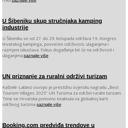
roku.
saznajte više
U Šibeniku skup stručnjaka kamping
industrije
2025-
U Šibeniku se od 27. do 29. listopada održava 19. Kongres
10-
hrvatskog kampinga, posvećen održivosti, ulaganjima i
21
razmjeni iskustava. Fokus događanja bit će na održivosti i
ulaganjima.
saznajte više
UN priznanje za ruralni održivi turizam
2025-
Kaštelir-Labinci osvojio je prestižnu svjetsku nagradu „Best
10-
Tourism Villages 2025“ UN Turizma za održivi ruralni turizam.
20
Time se Hrvatska ponovno istaknula na globalnoj karti
održivog turizma
saznajte više
Booking.com predviđa trendove u