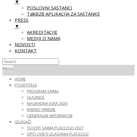
▼
POSLOVNI SASTANCI
TalkB2B APLIKACIJA ZA SASTANKE
PRESS
▼
AKREDITACIJE
MEDIJI O NAMA
NOVOSTI
KONTAKT
Skip
Primary
Menu
to
Navigation
HOME
content
Menu
POSJETITELJI
PROGRAM SAJMA
ULAZNICE
NAGRADNA IGRA 2026
RADNO VRIJEME
GENERALNE INFORMACIJE
IZLAGAČI
TLOCRT SAJMA PLACE2GO 2027
OPĆI UVJETI IZLAGANJA PLACE2GO