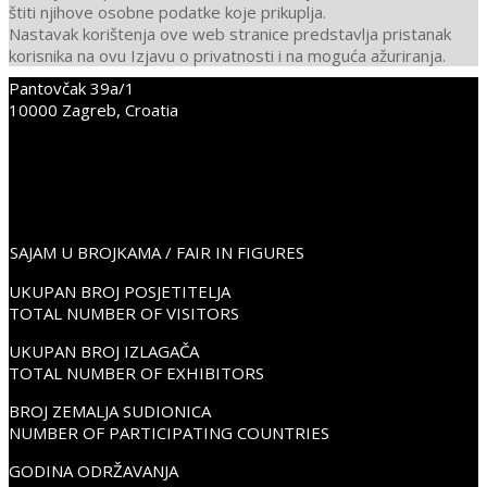
štiti njihove osobne podatke koje prikuplja.
Nastavak korištenja ove web stranice predstavlja pristanak
korisnika na ovu Izjavu o privatnosti i na moguća ažuriranja.
Pantovčak 39a/1
2021-
10000 Zagreb, Croatia
07-
+38598352675
23
info@place2go.hr
PLACE2GO LinkedIn
PLACE2GO Facebook
PLACE2GO Instagram
SAJAM U BROJKAMA / FAIR IN FIGURES
UKUPAN BROJ POSJETITELJA
TOTAL NUMBER OF VISITORS
UKUPAN BROJ IZLAGAČA
TOTAL NUMBER OF EXHIBITORS
BROJ ZEMALJA SUDIONICA
NUMBER OF PARTICIPATING COUNTRIES
GODINA ODRŽAVANJA