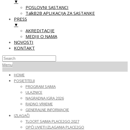
▼
POSLOVNI SASTANCI
TalkB2B APLIKACIJA ZA SASTANKE
PRESS
▼
AKREDITACIJE
MEDIJI O NAMA
NOVOSTI
KONTAKT
Skip
Primary
Menu
to
Navigation
HOME
content
Menu
POSJETITELJI
PROGRAM SAJMA
ULAZNICE
NAGRADNA IGRA 2026
RADNO VRIJEME
GENERALNE INFORMACIJE
IZLAGAČI
TLOCRT SAJMA PLACE2GO 2027
OPĆI UVJETI IZLAGANJA PLACE2GO