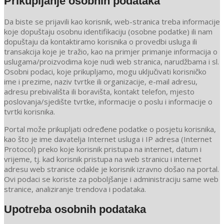
Prikupljanje osobnih podataka
Da biste se prijavili kao korisnik, web-stranica treba informacije
koje dopuštaju osobnu identifikaciju (osobne podatke) ili nam
dopuštaju da kontaktiramo korisnika o provedbi usluga ili
transakcija koje je tražio, kao na primjer primanje informacija o
uslugama/proizvodima koje nudi web stranica, narudžbama i sl.
Osobni podaci, koje prikupljamo, mogu uključivati korisničko
ime i prezime, naziv tvrtke ili organizacije, e-mail adresu,
adresu prebivališta ili boravišta, kontakt telefon, mjesto
poslovanja/sjedište tvrtke, informacije o poslu i informacije o
tvrtki korisnika.
Portal može prikupljati određene podatke o posjetu korisnika,
kao što je ime davatelja Internet usluga i IP adresa (Internet
Protocol) preko koje korisnik pristupa na internet, datum i
vrijeme, tj. kad korisnik pristupa na web stranicu i internet
adresu web stranice odakle je korisnik izravno došao na portal.
Ovi podaci se koriste za poboljšanje i administraciju same web
stranice, analiziranje trendova i podataka.
Upotreba osobnih podataka