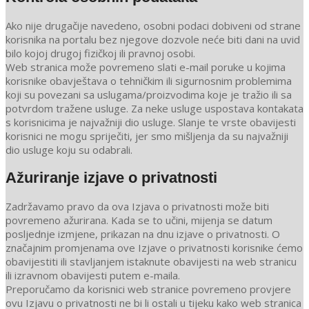
Ako nije drugačije navedeno, osobni podaci dobiveni od strane
korisnika na portalu bez njegove dozvole neće biti dani na uvid
bilo kojoj drugoj fizičkoj ili pravnoj osobi.
Web stranica može povremeno slati e-mail poruke u kojima
korisnike obavještava o tehničkim ili sigurnosnim problemima
koji su povezani sa uslugama/proizvodima koje je tražio ili sa
potvrdom tražene usluge. Za neke usluge uspostava kontakata
s korisnicima je najvažniji dio usluge. Slanje te vrste obavijesti
korisnici ne mogu spriječiti, jer smo mišljenja da su najvažniji
dio usluge koju su odabrali.
Ažuriranje izjave o privatnosti
Zadržavamo pravo da ova Izjava o privatnosti može biti
povremeno ažurirana. Kada se to učini, mijenja se datum
posljednje izmjene, prikazan na dnu izjave o privatnosti. O
značajnim promjenama ove Izjave o privatnosti korisnike ćemo
obavijestiti ili stavljanjem istaknute obavijesti na web stranicu
ili izravnom obavijesti putem e-maila.
Preporučamo da korisnici web stranice povremeno provjere
ovu Izjavu o privatnosti ne bi li ostali u tijeku kako web stranica