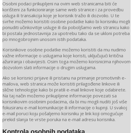
Osobni podaci prikupljeni na ovim web stranicama biti će
korišteni za funkcioniranje same web stranice i za provedbu
usluga ili transakcija koje je korisnik tražio ili dozvolio. U te
svrhe možemo koristiti osobne podatke kako bi korisniku mogli
ponuditi učinkovitije usluge ili da poboljšamo web stranicu kako
bi postala jednostavnija za upotrebu tako da se ukloni potreba
po mnogobrojnim unosom istih podataka.
Korisnikove osobne podatke možemo koristiti da mu nudimo
važne informacije o uslugama koje koristi, uključujući kritična
ažuriranja i obavijesti. Osim toga možemo korisnicima njihovom
dozvolom slati informacije o drugim uslugama.
Ako se korisnici prijave ili pristanu na primanje promotivnih e-
mailova, web stranica može koristiti prilagođene linkove ili
slične tehnologije kako bi pratili e-mail linkove koje odabirete.
Na taj način možemo prikupljene informacije povezati sa
korisnikovim osobnim podacima, da bi mu mogli nuditi još više
fokusiranu e-mail komunikacije ili informacije o kupnji. U svakoj
e-mail poruci koju pošaljemo korisniku je link koji omogućuje
prekid slanja te vrste poruka na e-mail adresu korisnika.
Kontrola osobnih podataka