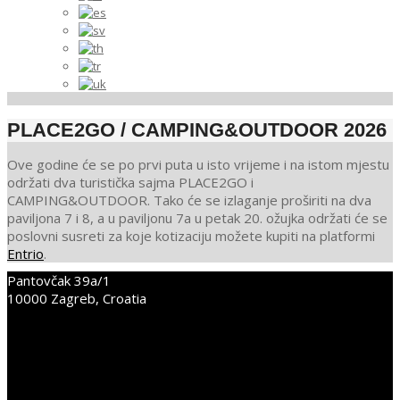
PLACE2GO / CAMPING&OUTDOOR 2026
Ove godine će se po prvi puta u isto vrijeme i na istom mjestu
održati dva turistička sajma PLACE2GO i
CAMPING&OUTDOOR. Tako će se izlaganje proširiti na dva
paviljona 7 i 8, a u paviljonu 7a u petak 20. ožujka održati će se
poslovni susreti za koje kotizaciju možete kupiti na platformi
Entrio
.
Pantovčak 39a/1
2026-
10000 Zagreb, Croatia
02-
+38598352675
17
info@place2go.hr
PLACE2GO LinkedIn
PLACE2GO Facebook
PLACE2GO Instagram