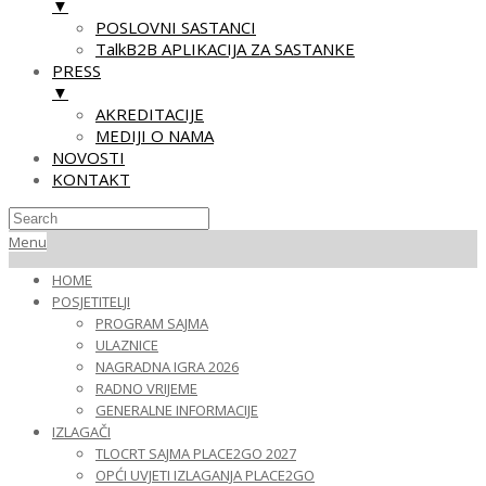
▼
POSLOVNI SASTANCI
TalkB2B APLIKACIJA ZA SASTANKE
PRESS
▼
AKREDITACIJE
MEDIJI O NAMA
NOVOSTI
KONTAKT
Skip
Primary
Menu
to
Navigation
HOME
content
Menu
POSJETITELJI
PROGRAM SAJMA
ULAZNICE
NAGRADNA IGRA 2026
RADNO VRIJEME
GENERALNE INFORMACIJE
IZLAGAČI
TLOCRT SAJMA PLACE2GO 2027
OPĆI UVJETI IZLAGANJA PLACE2GO