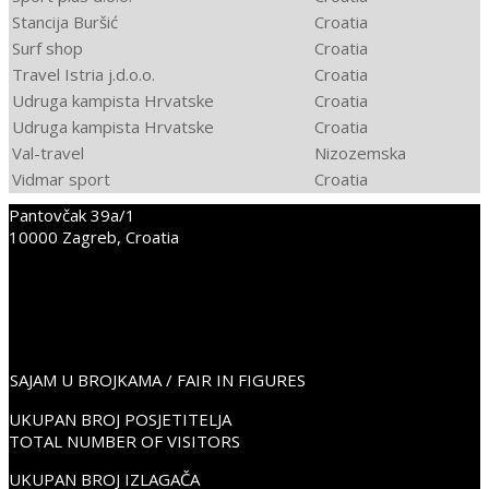
Stancija Buršić
Croatia
Surf shop
Croatia
Travel Istria j.d.o.o.
Croatia
Udruga kampista Hrvatske
Croatia
Udruga kampista Hrvatske
Croatia
Val-travel
Nizozemska
Vidmar sport
Croatia
Pantovčak 39a/1
2023-
10000 Zagreb, Croatia
03-
+38598352675
17
info@place2go.hr
PLACE2GO LinkedIn
PLACE2GO Facebook
PLACE2GO Instagram
SAJAM U BROJKAMA / FAIR IN FIGURES
UKUPAN BROJ POSJETITELJA
TOTAL NUMBER OF VISITORS
UKUPAN BROJ IZLAGAČA