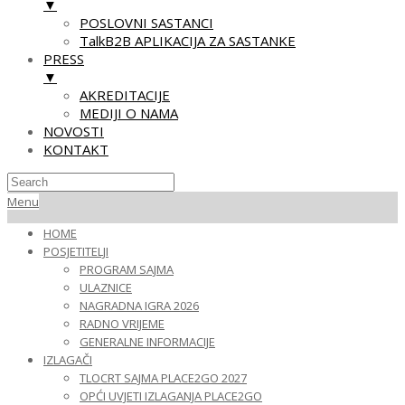
▼
POSLOVNI SASTANCI
TalkB2B APLIKACIJA ZA SASTANKE
PRESS
▼
AKREDITACIJE
MEDIJI O NAMA
NOVOSTI
KONTAKT
Skip
Primary
Menu
to
Navigation
HOME
content
Menu
POSJETITELJI
PROGRAM SAJMA
ULAZNICE
NAGRADNA IGRA 2026
RADNO VRIJEME
GENERALNE INFORMACIJE
IZLAGAČI
TLOCRT SAJMA PLACE2GO 2027
OPĆI UVJETI IZLAGANJA PLACE2GO