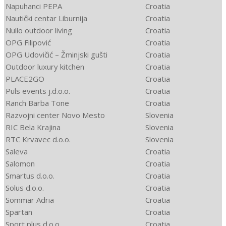
Napuhanci PEPA
Croatia
Nautički centar Liburnija
Croatia
Nullo outdoor living
Croatia
OPG Filipović
Croatia
OPG Udovičić – Žminjski gušti
Croatia
Outdoor luxury kitchen
Croatia
PLACE2GO
Croatia
Puls events j.d.o.o.
Croatia
Ranch Barba Tone
Croatia
Razvojni center Novo Mesto
Slovenia
RIC Bela Krajina
Slovenia
RTC Krvavec d.o.o.
Slovenia
Saleva
Croatia
Salomon
Croatia
Smartus d.o.o.
Croatia
Solus d.o.o.
Croatia
Sommar Adria
Croatia
Spartan
Croatia
Sport plus d.o.o.
Croatia