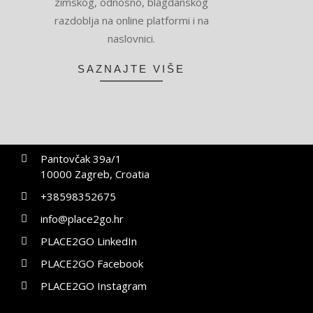
zimskog, odnosno, blagdanskog
razdoblja na online platformi i na
naslovnici.
SAZNAJTE VIŠE
Pantovčak 39a/1
10000 Zagreb, Croatia
+38598352675
info@place2go.hr
PLACE2GO LinkedIn
PLACE2GO Facebook
PLACE2GO Instagram