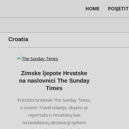
Skip
HOME
POSJETIT
to
content
Croatia
Zimske ljepote Hrvatske
na naslovnici The Sunday
Times
2023-
Prestižni britanski The Sunday Times,
12-
u svome Travel izdanju, objavio je
04
reportažu o Hrvatskoj kao
nezaobilaznoj destinaciji tijekom