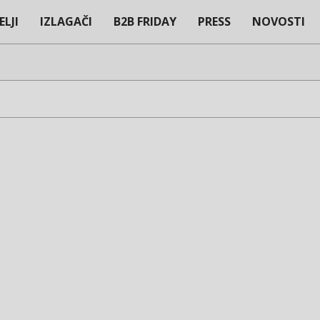
ELJI
IZLAGAČI
B2B FRIDAY
PRESS
NOVOSTI
Primary
Navigation
Menu