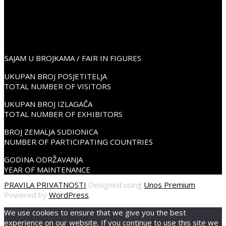
+38598352675
info@place2go.hr
PLACE2GO LinkedIn
PLACE2GO Facebook
PLACE2GO Instagram
SAJAM U BROJKAMA / FAIR IN FIGURES
UKUPAN BROJ POSJETITELJA
TOTAL NUMBER OF VISITORS
UKUPAN BROJ IZLAGAČA
TOTAL NUMBER OF EXHIBITORS
BROJ ZEMALJA SUDIONICA
NUMBER OF PARTICIPATING COUNTRIES
GODINA ODRŽAVANJA
YEAR OF MAINTENANCE
PRAVILA PRIVATNOSTI
Designed using
Unos Premium
.
Powered by
WordPress
.
We use cookies to ensure that we give you the best
experience on our website. If you continue to use this site we