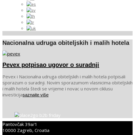
Nacionalna udruga obiteljskih i malih hotela
Pevex potpisao ugovor o suradnji
2023-
Pevex i Nacionalna udruga obiteljskih i malih hotela potpisali
03-
sporazum o suradnji. Novim sporazumom vlasnicima obiteljskih
09
i malih hotela štedi se vrijeme i novac u novom ciklusu
investicija
saznajte više
Pantovčak 39a/1
10000 Zagreb, Croatia