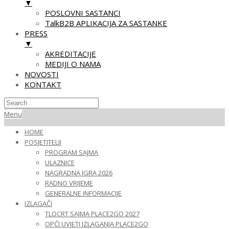
▼
POSLOVNI SASTANCI
TalkB2B APLIKACIJA ZA SASTANKE
PRESS
▼
AKREDITACIJE
MEDIJI O NAMA
NOVOSTI
KONTAKT
Skip
Primary
Menu
to
Navigation
HOME
content
Menu
POSJETITELJI
PROGRAM SAJMA
ULAZNICE
NAGRADNA IGRA 2026
RADNO VRIJEME
GENERALNE INFORMACIJE
IZLAGAČI
TLOCRT SAJMA PLACE2GO 2027
OPĆI UVJETI IZLAGANJA PLACE2GO