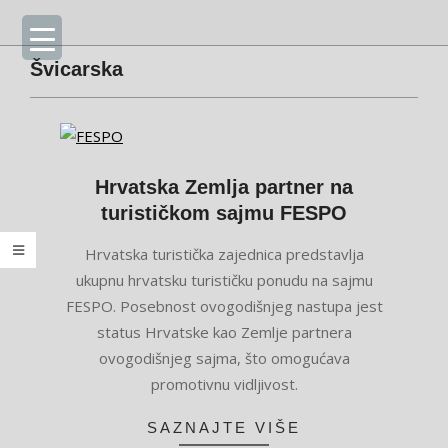
Skip
Primary
to
Navigation
content
Menu
Švicarska
Hrvatska Zemlja partner na
turističkom sajmu FESPO
2024-
Hrvatska turistička zajednica predstavlja
02-
ukupnu hrvatsku turističku ponudu na sajmu
02
FESPO. Posebnost ovogodišnjeg nastupa jest
status Hrvatske kao Zemlje partnera
ovogodišnjeg sajma, što omogućava
promotivnu vidljivost.
SAZNAJTE VIŠE