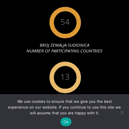
54
BROJ ZEMALJA SUDIONICA
NUMBER OF PARTICIPATING COUNTRIES
13
GODINA ODRŽAVANJA
We use cookies to ensure that we give you the best
YEAR OF MAINTENANCE
experience on our website. If you continue to use this site we
will assume that you are happy with it.
PRAVILA PRIVATNOSTI
Designed using
Unos Premium
. Powered by
Ok
WordPress
.