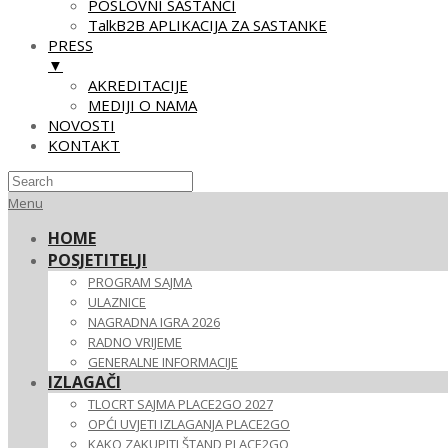
POSLOVNI SASTANCI
TalkB2B APLIKACIJA ZA SASTANKE
PRESS
▼
AKREDITACIJE
MEDIJI O NAMA
NOVOSTI
KONTAKT
Skip
Primary
Menu
to
Navigation
HOME
content
Menu
POSJETITELJI
PROGRAM SAJMA
ULAZNICE
NAGRADNA IGRA 2026
RADNO VRIJEME
GENERALNE INFORMACIJE
IZLAGAČI
TLOCRT SAJMA PLACE2GO 2027
OPĆI UVJETI IZLAGANJA PLACE2GO
KAKO ZAKUPITI ŠTAND PLACE2GO