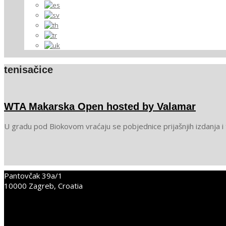
tenisačice
WTA Makarska Open hosted by Valamar
2025-
U gradu pod Biokovom vraćaju se pobjednice prijašnjih izdanja i
05-
26
Pantovčak 39a/1
10000 Zagreb, Croatia
+38598352675
info@place2go.hr
PLACE2GO LinkedIn
PLACE2GO Facebook