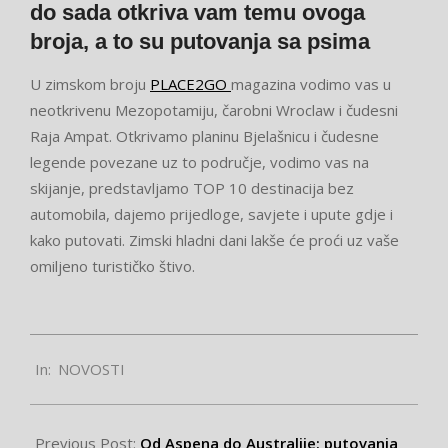
do sada otkriva vam temu ovoga
broja, a to su putovanja sa psima
U zimskom broju
PLACE2GO
magazina vodimo vas u
neotkrivenu Mezopotamiju, čarobni Wroclaw i čudesni
Raja Ampat. Otkrivamo planinu Bjelašnicu i čudesne
legende povezane uz to područje, vodimo vas na
skijanje, predstavljamo TOP 10 destinacija bez
automobila, dajemo prijedloge, savjete i upute gdje i
kako putovati. Zimski hladni dani lakše će proći uz vaše
omiljeno turističko štivo.
2024-
In:
NOVOSTI
01-
04
Previous Post:
Od Aspena do Australije: putovanja