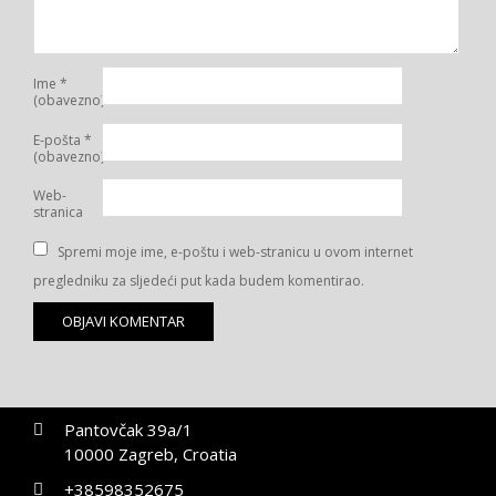
Ime
*
(obavezno)
E-pošta
*
(obavezno)
Web-
stranica
Spremi moje ime, e-poštu i web-stranicu u ovom internet
pregledniku za sljedeći put kada budem komentirao.
Pantovčak 39a/1
10000 Zagreb, Croatia
+38598352675