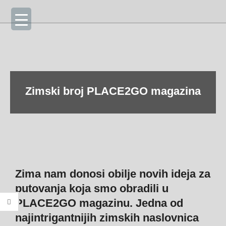
Skip
Primary
to
Navigation
content
Menu
Zimski broj PLACE2GO magazina
Zima nam donosi obilje novih ideja za
putovanja koja smo obradili u
PLACE2GO magazinu. Jedna od
najintrigantnijih zimskih naslovnica