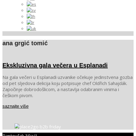
ana grgić tomić
Ekskluzivna gala večera u Esplanadi
2023-
Na gala večeri u Esplanadi uzvanike očekuje jedinstvena gozba
04-
od pet sljedova delicija koju potpisuje chef Oldřich Sahajdák.
17
Započinje dobrodošlicom, a nastavlja odabranim vinima i
češkom pivom.
saznajte više
Pantovčak 39a/1