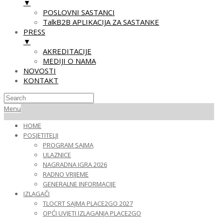
▼
POSLOVNI SASTANCI
TalkB2B APLIKACIJA ZA SASTANKE
PRESS
▼
AKREDITACIJE
MEDIJI O NAMA
NOVOSTI
KONTAKT
Skip
Primary
Menu
to
Navigation
HOME
content
Menu
POSJETITELJI
PROGRAM SAJMA
ULAZNICE
NAGRADNA IGRA 2026
RADNO VRIJEME
GENERALNE INFORMACIJE
IZLAGAČI
TLOCRT SAJMA PLACE2GO 2027
OPĆI UVJETI IZLAGANJA PLACE2GO