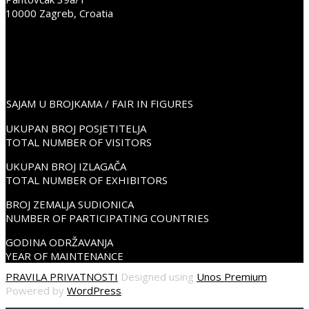
10000 Zagreb, Croatia
+38598352675
info@place2go.hr
PLACE2GO LinkedIn
PLACE2GO Facebook
PLACE2GO Instagram
SAJAM U BROJKAMA / FAIR IN FIGURES
UKUPAN BROJ POSJETITELJA
TOTAL NUMBER OF VISITORS
UKUPAN BROJ IZLAGAČA
TOTAL NUMBER OF EXHIBITORS
BROJ ZEMALJA SUDIONICA
NUMBER OF PARTICIPATING COUNTRIES
GODINA ODRŽAVANJA
YEAR OF MAINTENANCE
PRAVILA PRIVATNOSTI
Designed using
Unos Premium
.
Powered by
WordPress
.