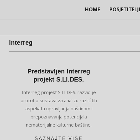
Skip
HOME
POSJETITELJ
to
content
Interreg
Predstavljen Interreg
projekt S.LI.DES.
2022-
Interreg projekt S.LI.DES. razvio je
03-
prototip sustava za analizu različitih
01
aspekata upravljanja baštinom i
prepoznavanja potencijala
nematerijalne kulturne baštine.
SAZNAJTE VIŠE