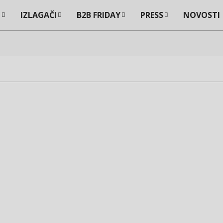
I
IZLAGAČI
B2B FRIDAY
PRESS
NOVOSTI
Primary
Navigation
Menu