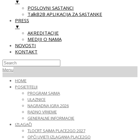
▼
POSLOVNI SASTANCI
TalkB2B APLIKACIJA ZA SASTANKE
PRESS
▼
AKREDITACIJE
MEDIJI O NAMA
NOVOSTI
KONTAKT
Skip
Primary
Menu
to
Navigation
HOME
content
Menu
POSJETITELJI
PROGRAM SAJMA
ULAZNICE
NAGRADNA IGRA 2026
RADNO VRIJEME
GENERALNE INFORMACIJE
IZLAGAČI
TLOCRT SAJMA PLACE2GO 2027
OPĆI UVJETI IZLAGANJA PLACE2GO