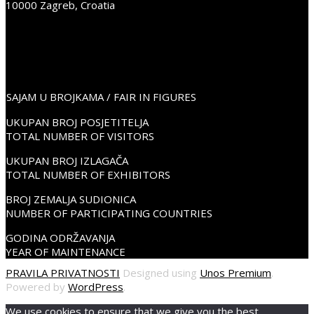
10000 Zagreb, Croatia
+38598352675
info@place2go.hr
PLACE2GO LinkedIn
PLACE2GO Facebook
PLACE2GO Instagram
SAJAM U BROJKAMA / FAIR IN FIGURES
UKUPAN BROJ POSJETITELJA
TOTAL NUMBER OF VISITORS
UKUPAN BROJ IZLAGAČA
TOTAL NUMBER OF EXHIBITORS
BROJ ZEMALJA SUDIONICA
NUMBER OF PARTICIPATING COUNTRIES
GODINA ODRŽAVANJA
YEAR OF MAINTENANCE
PRAVILA PRIVATNOSTI
Designed using
Unos Premium
.
Powered by
WordPress
.
We use cookies to ensure that we give you the best