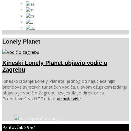
Lonely Planet
Kineski Lonely Planet objavio vodič o
Zagrebu
2021-
Kinesko izdanje Lonely Planeta, jednog od najutjecajnijih
03-
brendova svjetskih turističkih vodiča, u svom ožujskom izdanju
17
objavio je vodič o Zagrebu, izvijestila je direktorica
Predstavništva HTZ u Kini.
saznajte više
Pantovčak 39a/1