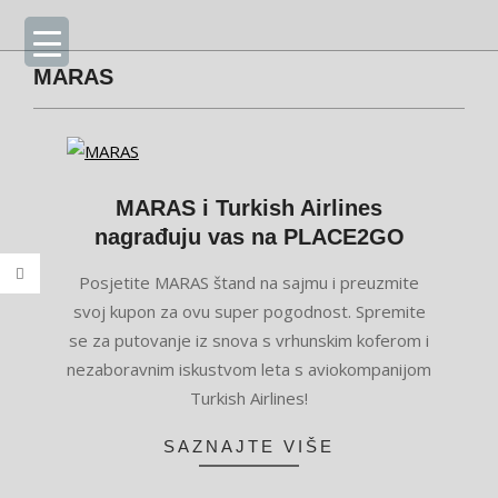
Skip
Primary
to
Navigation
content
Menu
MARAS
MARAS i Turkish Airlines
nagrađuju vas na PLACE2GO
2024-
Posjetite MARAS štand na sajmu i preuzmite
01-
svoj kupon za ovu super pogodnost. Spremite
19
se za putovanje iz snova s vrhunskim koferom i
nezaboravnim iskustvom leta s aviokompanijom
Turkish Airlines!
SAZNAJTE VIŠE