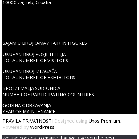
10000 Zagreb, Croatia
+38598352675
info@place2go.hr
PLACE2GO LinkedIn
PLACE2GO Facebook
PLACE2GO Instagram
SAJAM U BROJKAMA / FAIR IN FIGURES
UKUPAN BROJ POSJETITELJA
TOTAL NUMBER OF VISITORS
UKUPAN BROJ IZLAGAČA
TOTAL NUMBER OF EXHIBITORS
BROJ ZEMALJA SUDIONICA
NUMBER OF PARTICIPATING COUNTRIES
GODINA ODRŽAVANJA
YEAR OF MAINTENANCE
PRAVILA PRIVATNOSTI
Designed using
Unos Premium
.
Powered by
WordPress
.
We use cookies to ensure that we give you the best