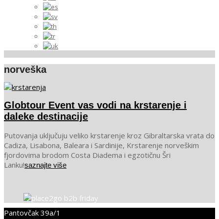
norveška
Globtour Event vas vodi na krstarenje i
daleke destinacije
2024-
Putovanja uključuju veliko krstarenje kroz Gibraltarska vrata do
05-
Cadiza, Lisabona, Baleara i Sardinije, Krstarenje norveškim
16
fjordovima brodom Costa Diadema i egzotičnu Šri
Lanku!
saznajte više
Pantovčak 39a/1