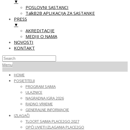
▼
POSLOVNI SASTANCI
TalkB2B APLIKACIJA ZA SASTANKE
PRESS
▼
AKREDITACIJE
MEDIJI O NAMA
NOVOSTI
KONTAKT
Skip
Primary
Menu
to
Navigation
HOME
content
Menu
POSJETITELJI
PROGRAM SAJMA
ULAZNICE
NAGRADNA IGRA 2026
RADNO VRIJEME
GENERALNE INFORMACIJE
IZLAGAČI
TLOCRT SAJMA PLACE2GO 2027
OPĆI UVJETI IZLAGANJA PLACE2GO