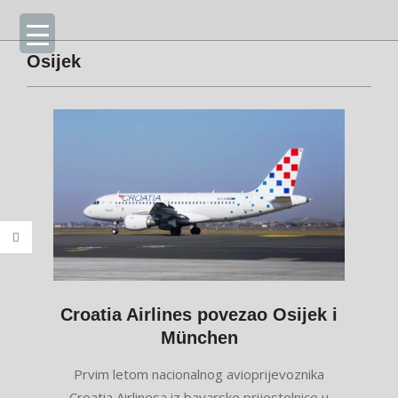
Skip
Primary
to
Navigation
content
Menu
Osijek
Croatia Airlines povezao Osijek i
München
2021-
Prvim letom nacionalnog avioprijevoznika
11-
Croatia Airlinesa iz bavarske prijestolnice u