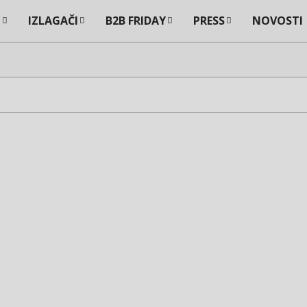
I
IZLAGAČI
B2B FRIDAY
PRESS
NOVOSTI
Primary
Navigation
Menu