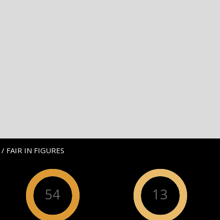
/ FAIR IN FIGURES
54
13