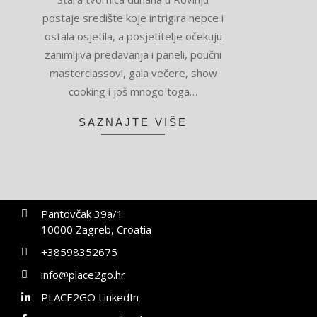
04-
postaje središte koje intrigira nepce i
14
ostala osjetila, a posjetitelje očekuju
zanimljiva predavanja i paneli, poučni
masterclassovi, gala večere, show
cooking i još mnogo toga…
SAZNAJTE VIŠE
Pantovčak 39a/1
10000 Zagreb, Croatia
+38598352675
info@place2go.hr
PLACE2GO LinkedIn