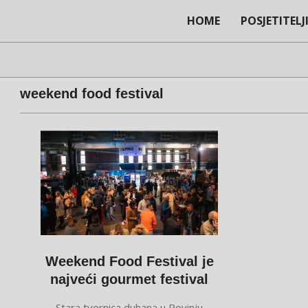
Skip
HOME
POSJETITELJ
to
content
weekend food festival
Weekend Food Festival je
najveći gourmet festival
2023-
Stara tvornica duhana u Rovinju