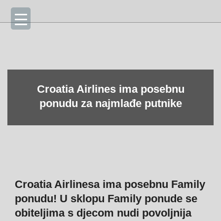
Skip
Primary
to
Navigation
content
Menu
Croatia Airlines ima posebnu
ponudu za najmlađe putnike
Croatia Airlinesa ima posebnu Family
ponudu! U sklopu Family ponude se
obiteljima s djecom nudi povoljnija