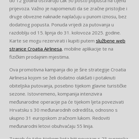
do 12 godina ostvaruju čak 50 posto popusta na cijenu
prijevoza. Važno je napomenuti da se zračne pristojbe i
druge obvezne naknade naplaćuju u punom iznosu, bez
dodatnog popusta. Ponuda vrijedi za putovanja u
razdoblju od 15. lipnja do 31. kolovoza 2025. godine.
Karte se mogu rezervirati i kupiti putem
službene web
stranice Croatia Airlinesa
, mobilne aplikacije te na
fizičkim prodajnim mjestima.
Ova promotivna kampanja dio je šire strategije Croatia
Airlinesa kojom se želi dodatno olakšati i potaknuti
obiteljska putovanja, posebno tijekom glavne turističke
sezone. Istovremeno, kompanija intenzivira
međunarodne operacije pa će tijekom ljeta povezivati
Hrvatsku s 30 međunarodnih odredišta, odnosno s
ukupno 31 europskom zračnom lukom. Redoviti
međunarodni letovi obuhvaćaju 55 linija.
Zagreb će tako tijekom ljeta biti povezan s 23 europska