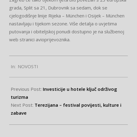
grada, Split sa 21, Dubrovnik sa sedam, dok se
cjelogodišnje linije Rijeka – München i Osijek – München
nastavljaju i tijekom sezone. Više detalja o uvjetima
putovanja i obiteljskoj ponudi dostupno je na službenoj
web stranici avioprijevoznika.
2025-
In:
NOVOSTI
06-
04
Previous Post:
Investicije u hotele ključ održivog
turizma
Next Post:
Terezijana – festival povijesti, kulture i
zabave