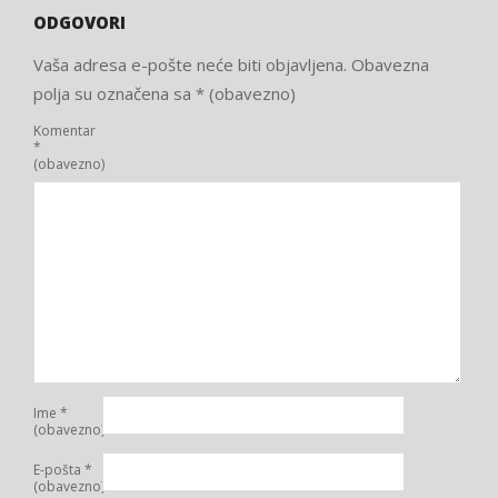
ODGOVORI
Vaša adresa e-pošte neće biti objavljena.
Obavezna
polja su označena sa
* (obavezno)
Komentar
*
(obavezno)
Ime
*
(obavezno)
E-pošta
*
(obavezno)