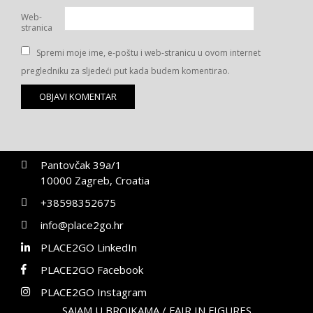
Web-
stranica
Spremi moje ime, e-poštu i web-stranicu u ovom internet
pregledniku za sljedeći put kada budem komentirao.
Pantovčak 39a/1
10000 Zagreb, Croatia
+38598352675
info@place2go.hr
PLACE2GO LinkedIn
PLACE2GO Facebook
PLACE2GO Instagram
SAJAM U BROJKAMA / FAIR IN FIGURES